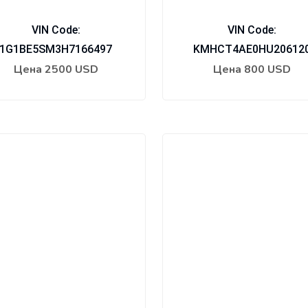
VIN Code:
VIN Code:
1G1BE5SM3H7166497
KMHCT4AE0HU20612
Цена
2500 USD
Цена
800 USD