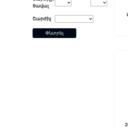
ծավալ
Շարժիչ
Փնտրել
2