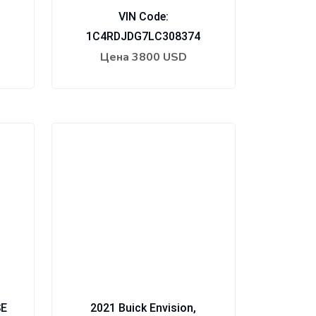
VIN Code:
1C4RDJDG7LC308374
Цена
3800 USD
SE
2021 Buick Envision,