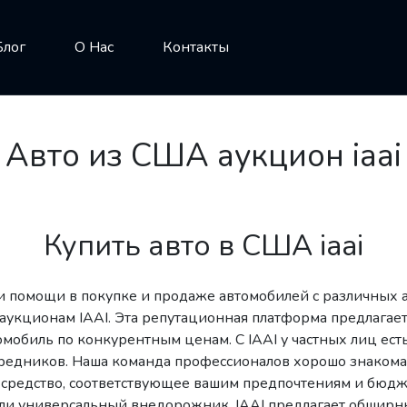
Блог
О Нас
Контакты
Авто из США аукцион iaai
Купить авто в США iaai
и помощи в покупке и продаже автомобилей с различных 
аукционам IAAI. Эта репутационная платформа предлага
мобиль по конкурентным ценам. С IAAI у частных лиц ест
едников. Наша команда профессионалов хорошо знакома 
средство, соответствующее вашим предпочтениям и бюдже
ли универсальный внедорожник, IAAI предлагает обширн