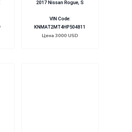
X
2017 Nissan Rogue, S
VIN Code:
9
KNMAT2MT4HP504811
Цена
3000 USD